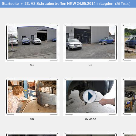
Startseite
»
23. A2 Schraubertreffen NRW 24.05.2014 in Legden
(26 Fotos)
01
02
06
07video