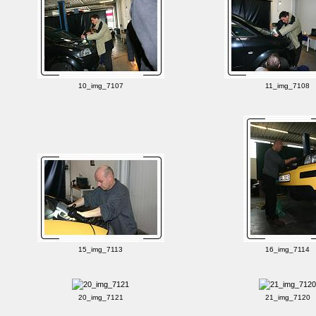
10_img_7107
11_img_7108
15_img_7113
16_img_7114
20_img_7121
21_img_7120