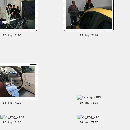
13_img_7110
14_img_7116
18_img_7122
19_img_7193
23_img_7123
26_img_7127