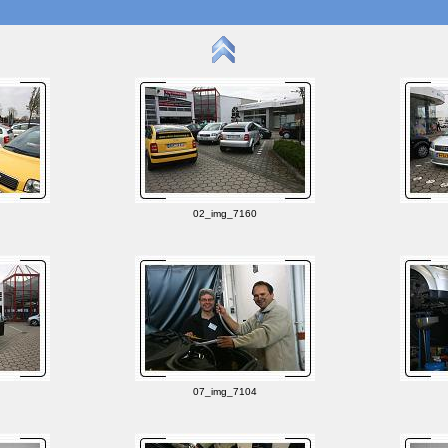
02_img_7160
07_img_7104