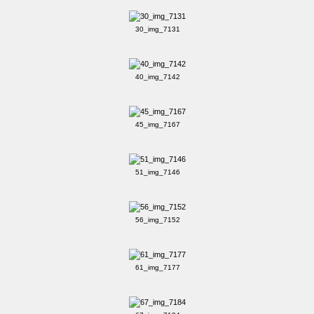
30_img_7131
40_img_7142
45_img_7167
51_img_7146
56_img_7152
61_img_7177