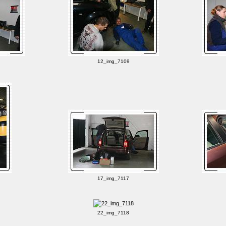
12_img_7109
17_img_7117
22_img_7118