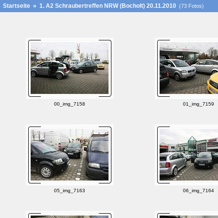
Startseite
»
1. A2 Schraubertreffen NRW (Bocholt) 20.11.2010
(73 Fotos)
00_img_7158
01_img_7159
05_img_7163
06_img_7164