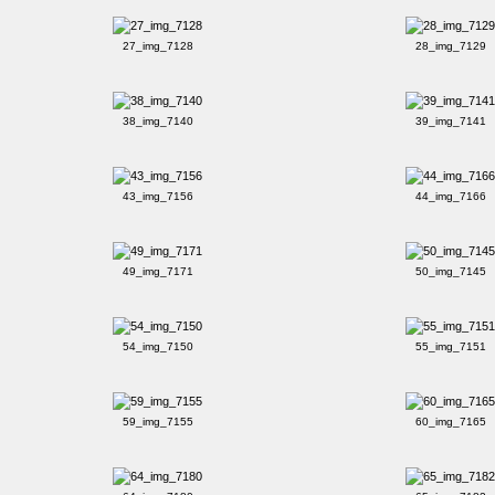
27_img_7128
28_img_7129
38_img_7140
39_img_7141
43_img_7156
44_img_7166
49_img_7171
50_img_7145
54_img_7150
55_img_7151
59_img_7155
60_img_7165