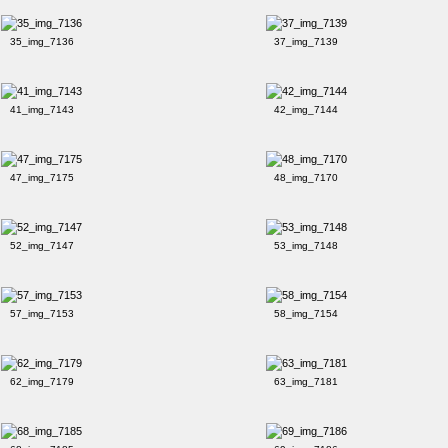
35_img_7136
37_img_7139
41_img_7143
42_img_7144
47_img_7175
48_img_7170
52_img_7147
53_img_7148
57_img_7153
58_img_7154
62_img_7179
63_img_7181