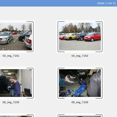
[Seite 1 von 1]
03_img_7161
04_img_7162
08_img_7105
09_img_7106